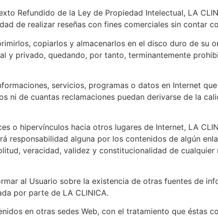
l Texto Refundido de la Ley de Propiedad Intelectual, LA CL
idad de realizar reseñas con fines comerciales sin contar c
primirlos, copiarlos y almacenarlos en el disco duro de su 
 y privado, quedando, por tanto, terminantemente prohibida 
nformaciones, servicios, programas o datos en Internet qu
 ni de cuantas reclamaciones puedan derivarse de la calida
ces o hipervínculos hacia otros lugares de Internet, LA CLI
á responsabilidad alguna por los contenidos de algún enlac
amplitud, veracidad, validez y constitucionalidad de cualqui
rmar al Usuario sobre la existencia de otras fuentes de inf
zada por parte de LA CLINICA.
enidos en otras sedes Web, con el tratamiento que éstas c