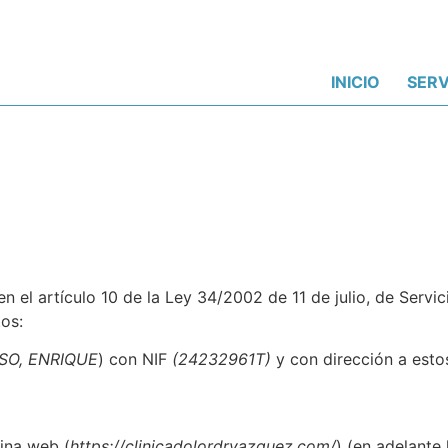
INICIO
SERV
 el artículo 10 de la Ley 34/2002 de 11 de julio, de Servi
tos:
SO, ENRIQUE
) con NIF
(24232961T)
y con dirección a esto
gina web (
https://clinicadolordrvazquez.com/
) (en adelante